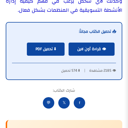
وكذلك لأي شخص يرغب في فهم كيفية إدارة
الأنشطة التسويقية في المنظمات بشكل فعال.
📥 تحميل الكتاب مجاناً:
👁️ قراءة أون لاين
⬇️ تحميل PDF
👁️ 2185 مشاهدة | ⬇️ 574 تحميل
شارك الكتاب:
💬
𝕏
f