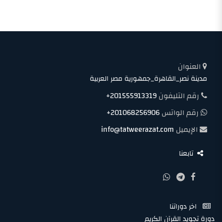
العنوان
مدينة نصر_القاهرة_جمهورية مصر العربية
رقم التليفون
+201555913319
رقم الواتس
+201068256906
الإيميل
info@tatweerazat.com
تابعنا
اخر دوراتنا
دورة تجويد القرآن الكريم