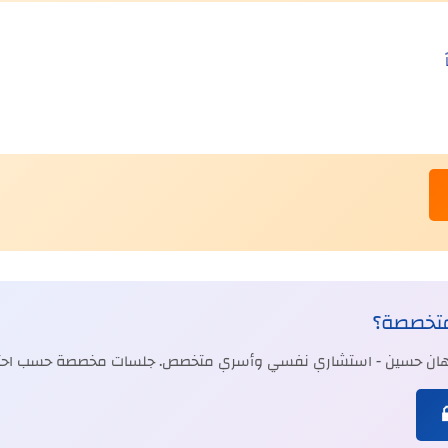
متخصصة؟
جيهان حسين - استشاري نفسي وأسري متخصص. جلسات مخصصة حسب احتي