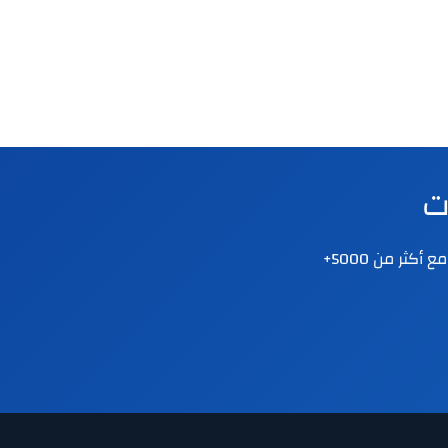

نقدم دورات ودبلومات متخصصة في الصحة النفسية والإرشاد الأسري والتنمية البشرية. مع أكثر من 5000+