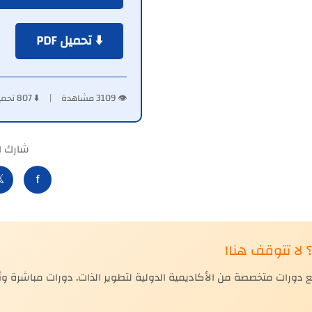
⬇️ تحميل PDF
👁️ 3109 مشاهدة | ⬇️ 807 تحميل
لكتاب:

f
🎓 هل أعجبك ا
 دورات متخصصة من الأكاديمية الدولية لتطوير الذات. دورات مباشرة 