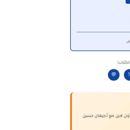
شارك ا
💬

استكمل تطورك الشخصي مع