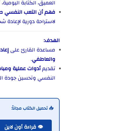
العميق، الكتابة اليومية،
فهم أن التعب النفسي ط
لاستراحة دورية لإعادة شح
الهدف:
مساعدة القارئ على
إعاد
والعاطفي
.
تقديم
أدوات عملية ومبا
النفسي وتحسين جودة الح
📥 تحميل الكتاب مجاناً:
👁️ قراءة أون لاين