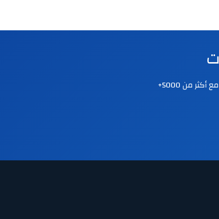

نقدم دورات ودبلومات متخصصة في الصحة النفسية والإرشاد الأسري والتنمية البشرية. مع أكثر من 5000+