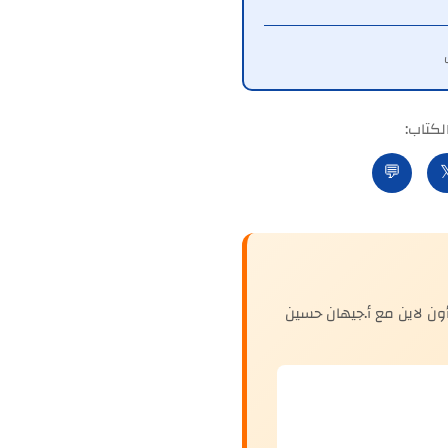
شارك ا
💬

استكمل تطورك الشخصي مع