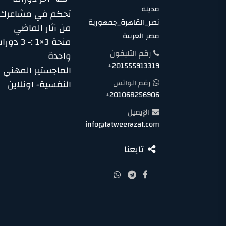
مدينة
تحكم في مشاعرك… 
نصر_القاهرة_جمهورية
من آثار الماضي
مصر العربية
منحة 3×1 
رقم التليفون
واحدة
+201555913319
الماجستير المهني 
رقم الواتس
النفسية- اونلاين
+201068256906
الإيميل
info@tatweerazat.com
تابعنا