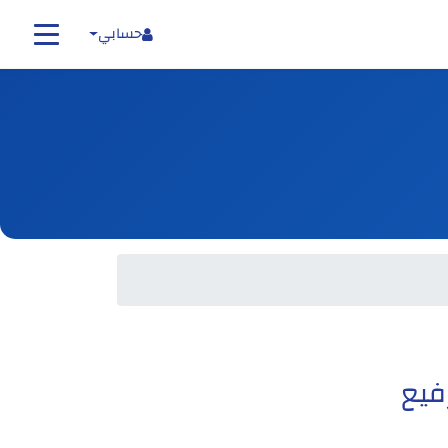
حسابي
فيع