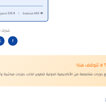
👁️ 665 مشاهدة | ⬇️ 226 تحميل
لكتاب:

f
🎓 هل أعجبك ا
 دورات متخصصة من الأكاديمية الدولية لتطوير الذات. دورات مباشرة 