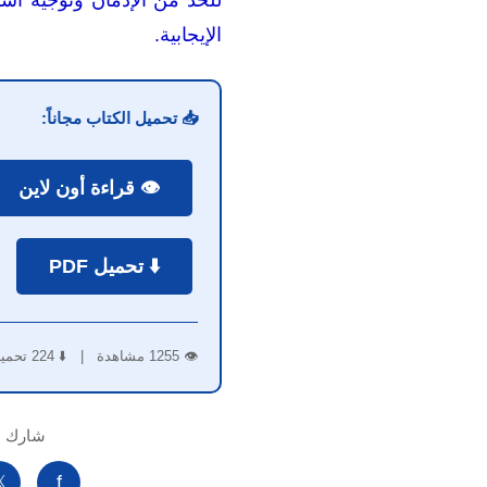
تخدام الإنترنت نحو الأنشطة
الإيجابية.
📥 تحميل الكتاب مجاناً:
👁️ قراءة أون لاين
⬇️ تحميل PDF
👁️ 1255 مشاهدة | ⬇️ 224 تحميل
لكتاب:

f