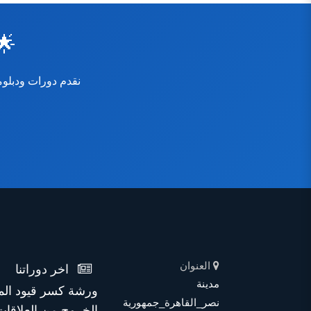
🌟
العنوان
اخر دوراتنا
مدينة
ورشة كسر قيود الم
نصر_القاهرة_جمهورية
الخروج من العلاقات