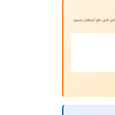
ن لاين مع أ.جيهان حسين