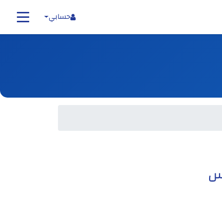
حسابي
فس