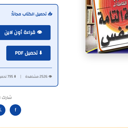
📥 تحميل الكتاب مجاناً:
👁️ قراءة أون لاين
⬇️ تحميل PDF
👁️ 2526 مشاهدة | ⬇️ 795 تحميل
لكتاب:

f