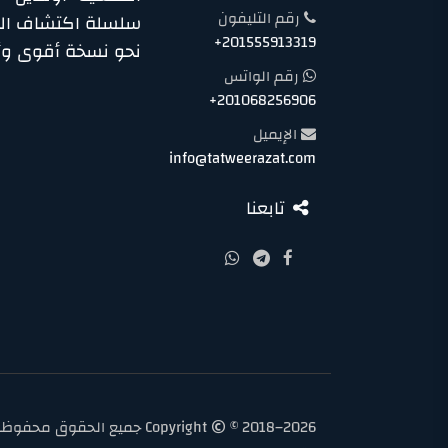
رقم التليفون
سلسلة اكتشاف الذ
+201555913319
نحو نسخة أقوى و
رقم الواتس
+201068256906
الإيميل
info@tatweerazat.com
تابعنا
Copyright
© 2018–2026 جميع الحقوق م