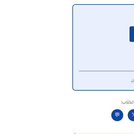
شارك ا
💬
