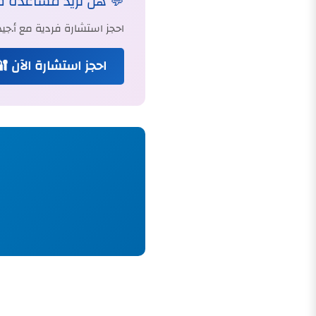
💬 هل تريد مساعدة 
احجز استشارة فردية مع أ.
احجز استشارة الآن 🔐