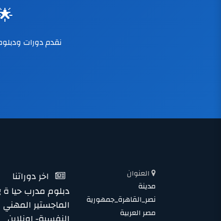
🌟
العنوان
اخر دوراتنا
مدينة
دبلوم مدرب حيا ة Life Coaching
نصر_القاهرة_جمهورية
الماجستير المهني 
مصر العربية
النفسية- اونلاين