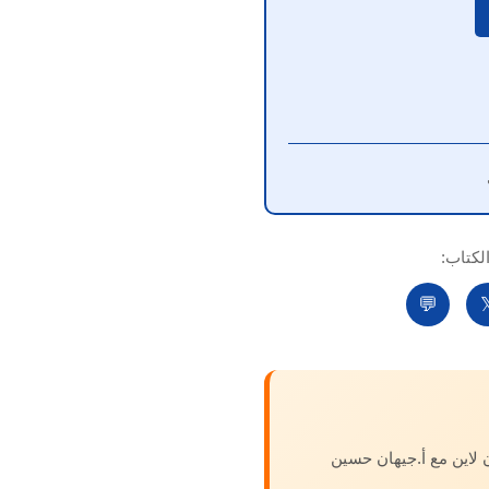
شارك ا
💬

استكمل تطورك الشخصي 