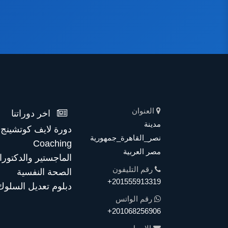
العنوان
اخر دوراتنا
مدينة
نصر_القاهرة_جمهورية
Coaching
مصر العربية
الماجستير والدكتورا
رقم التليفون
الصحة النفسية
+201555913319
دبلوم تعديل السلوك
رقم الواتس
+201068256906