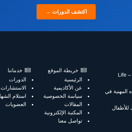
اكتشف الدورات →
خريطة الموقع
خدماتنا
دورة لايف كوتشينج – Life
الرئيسية
الدورات
عن الأكاديمية
الاستشارات
ه المهنية في
سياسة الخصوصية
استلام الشها
المقالات
العضويات
 للأطفال
المكتبة الإلكترونية
تواصل معنا