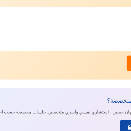
متخصصة؟
جيهان حسين - استشاري نفسي وأسري متخصص. جلسات مخصصة حسب احت