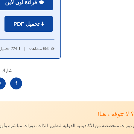
👁️ قراءة أون لاين
⬇️ تحميل PDF
👁️ 659 مشاهدة | ⬇️ 224 تحميل
لكتاب:

f
🎓 هل أعجبك ا
مع دورات متخصصة من الأكاديمية الدولية لتطوير الذات. دورات مباشرة