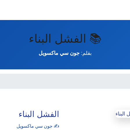
📚 الفشل البناء
بقلم:
جون سي ماكسويل
الفشل البناء
✍️ جون سي ماكسويل