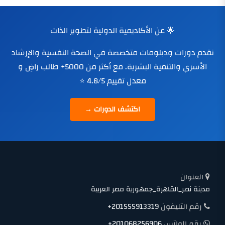
🌟 عن الأكاديمية الدولية لتطوير الذات
نقدم دورات ودبلومات متخصصة في الصحة النفسية والإرشاد
الأسري والتنمية البشرية. مع أكثر من 5000+ طالب راضٍ و
معدل تقييم 4.8/5 ⭐
اكتشف الدورات →
العنوان
مدينة نصر_القاهرة_جمهورية مصر العربية
رقم التليفون
+201555913319
رقم الواتس
+201068256906