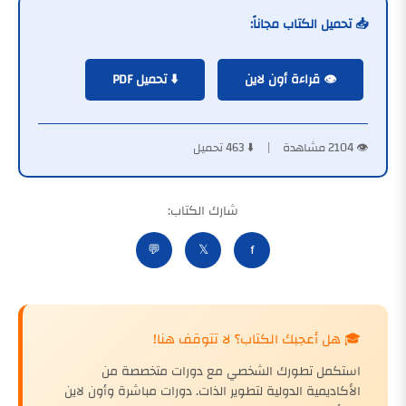
📥 تحميل الكتاب مجاناً:
👁️ قراءة أون لاين
⬇️ تحميل PDF
👁️ 2104 مشاهدة | ⬇️ 463 تحميل
شارك الكتاب:
💬
𝕏
f
🎓 هل أعجبك الكتاب؟ لا تتوقف هنا!
استكمل تطورك الشخصي مع دورات متخصصة من
الأكاديمية الدولية لتطوير الذات. دورات مباشرة وأون لاين