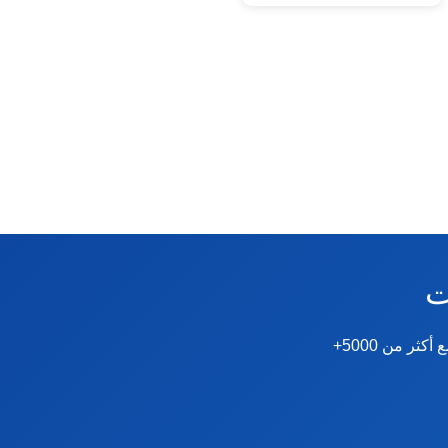

نقدم دورات ودبلومات متخصصة في الصحة النفسية والإرشاد الأسري والتنمية البشرية. مع أكثر من 5000+