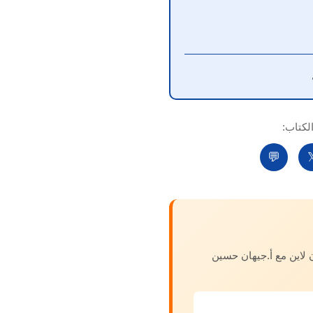
شارك ا
💬

استكمل تطورك الشخصي 