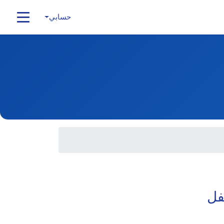
حسابي
فل