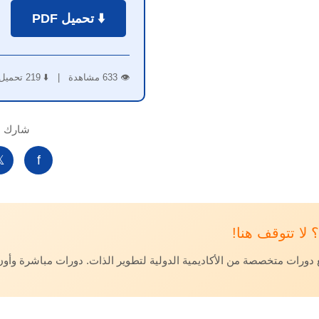
⬇️ تحميل PDF
👁️ 633 مشاهدة | ⬇️ 219 تحميل
لكتاب:

f
🎓 هل أعجبك ا
مع دورات متخصصة من الأكاديمية الدولية لتطوير الذات. دورات مباشرة