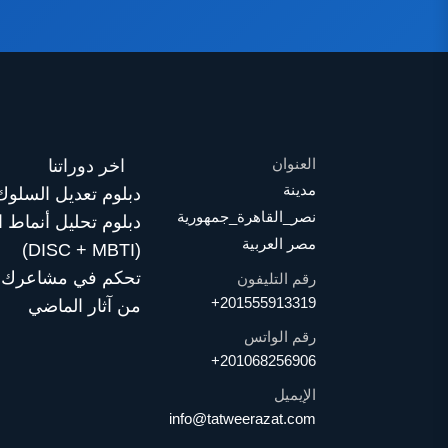
العنوان
اخر دوراتنا
مدينة
دبلوم تعديل السلوك
نصر_القاهرة_جمهورية
دبلوم تحليل أنماط 
مصر العربية
(DISC + MBTI)
تحكم في مشاعرك…
رقم التليفون
+201555913319
من آثار الماضي
رقم الواتس
+201068256906
الإيميل
info@tatweerazat.com