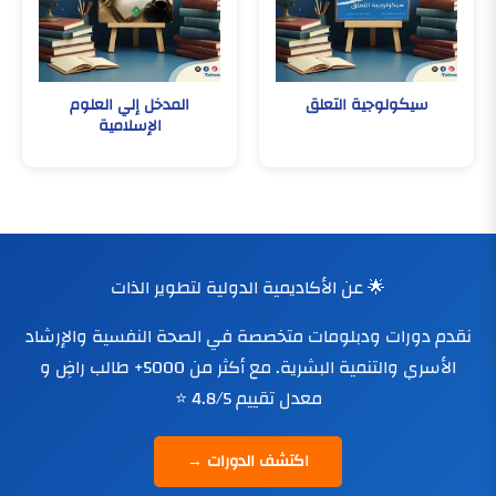
سيكولوجية التعلق
المدخل إلي العلوم
الإسلامية
🌟 عن الأكاديمية الدولية لتطوير الذات
نقدم دورات ودبلومات متخصصة في الصحة النفسية والإرشاد
الأسري والتنمية البشرية. مع أكثر من 5000+ طالب راضٍ و
معدل تقييم 4.8/5 ⭐
اكتشف الدورات →