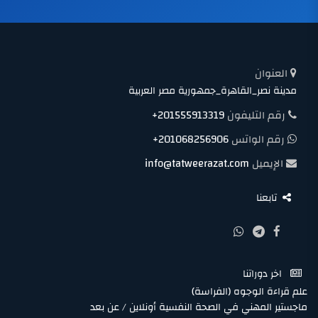
العنوان
مدينة نصر_القاهرة_جمهورية مصر العربية
رقم التليفون
+201555913319
رقم الواتس
+201068256906
الإيميل
info@tatweerazat.com
تابعنا
اخر دوراتنا
علم قراءة الوجوه (الفراسة)
ماجستير المهني في الصحة النفسية أونلاين / عن بعد