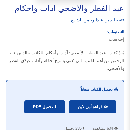
عيد الفطر والاضحي اداب واحكام
✍️ خالد بن عبدالرحمن الشايع
التصنيفات:
إسلاميات
يُعدّ كتاب "عيد الفطر والأضحى: آداب وأحكام" للكاتب خالد بن عبد
الرحمن من أهم الكتب التي تُعنى بشرح أحكام وآداب عيدَي الفطر
والأضحى،
📥 تحميل الكتاب مجاناً:
👁️ قراءة أون لاين
⬇️ تحميل PDF
👁️ 604 مشاهدة | ⬇️ 236 تحميل