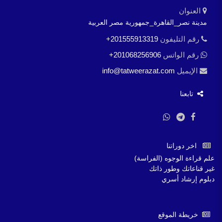
العنوان
مدينة نصر_القاهرة_جمهورية مصر العربية
رقم التليفون
+201555913319
رقم الواتس
+201068256906
الإيميل
info@tatweerazat.com
تابعنا
اخر دوراتنا
علم قراءة الوجوه (الفراسة)
غير قناعاتك وطور ذاتك
دبلوم إرشاد أسري
خريطة الموقع