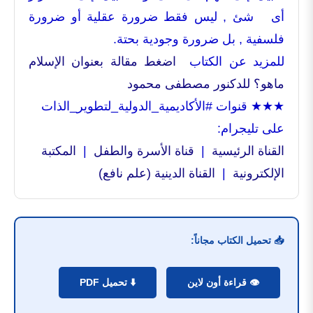
أى شئ , ليس فقط ضرورة عقلية أو ضرورة
فلسفية , بل ضرورة وجودية بحتة.
للمزيد عن الكتاب
اضغط مقالة بعنوان الإسلام
ماهو؟ للدكنور مصطفى محمود
★★★ قنوات #الأكاديمية_الدولية_لتطوير_الذات
على تليجرام:
القناة الرئيسية
|
قناة الأسرة والطفل
|
المكتبة
الإلكترونية
|
القناة الدينية (علم نافع)
📥 تحميل الكتاب مجاناً:
👁️ قراءة أون لاين
⬇️ تحميل PDF