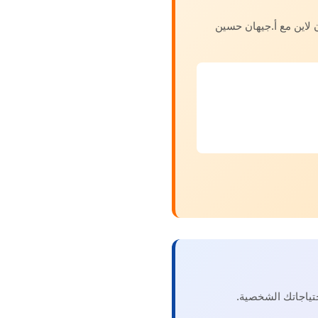
لاين مع أ.جيهان حسين
ياجاتك الشخصية.