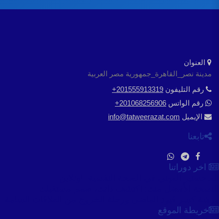
العنوان
مدينة نصر_القاهرة_جمهورية مصر العربية
رقم التليفون
+201555913319
رقم الواتس
+201068256906
الإيميل
info@tatweerazat.com
تابعنا
اخر دوراتنا
الماجستير المهني في الصحة النفسية- اونلاين
النسخة الأفضل منك: اكتشف ذاتك، صمم مستقبلك
ورشة كسر قيود الماضي ورحلة الخروج من العلاقات السامة
خريطة الموقع