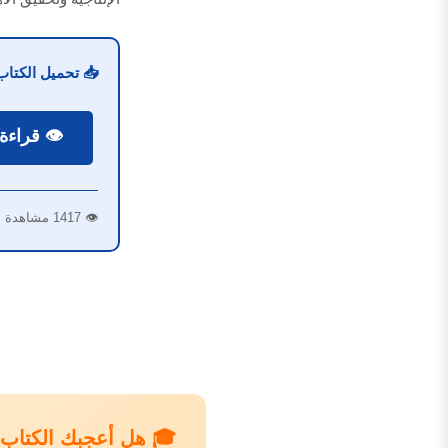
📥 تحميل الكتاب 
👁️ قراءة
👁️ 1417 مشاهدة | ⬇️ 306 تحميل
🎓 هل أعجبك الكتاب؟ 