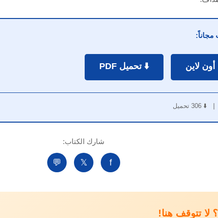
مجاناً:
 أون لاين
⬇️ تحميل PDF
شارك الكتاب:
💬
𝕏
f
لا تتوقف هنا!