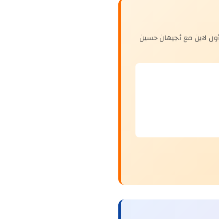
ن لاين مع أ.جيهان حسين