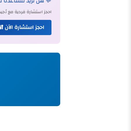
💬 هل تريد مساعدة 
احجز استشارة فردية مع أ.
احجز استشارة الآن 🔐