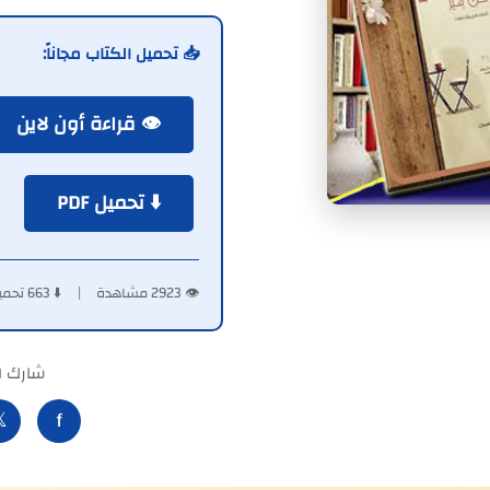
📥 تحميل الكتاب مجاناً:
👁️ قراءة أون لاين
⬇️ تحميل PDF
👁️ 2923 مشاهدة | ⬇️ 663 تحميل
لكتاب:

f