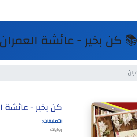
 كن بخير - عائشة العمران
ران
كن بخير - عائشة ا
التصنيفات:
روايات