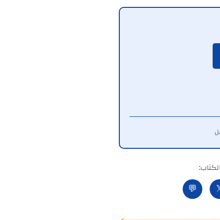
شارك ا
💬
