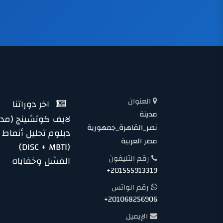
العنوان
اخر دوراتنا
مدينة
لايف كوتشينج (مدر
نصر_القاهرة_جمهورية
دبلوم تحليل أنماط
مصر العربية
(DISC + MBTI)
رقم التليفون
الفشل وخفاياه
+201555913319
رقم الواتس
+201068256906
الإيميل