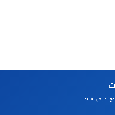

نقدم دورات ودبلومات متخصصة في الصحة النفسية والإرشاد الأسري والتنمية البشرية. مع أكثر من 5000+