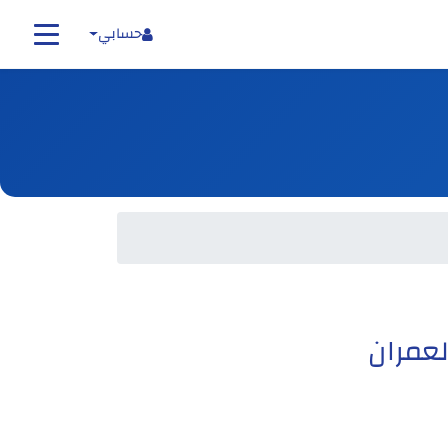
حسابي
لعمران