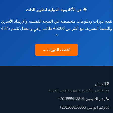
🌟 عن الأكاديمية الدولية لتطوير الذات
نقدم دورات ودبلومات متخصصة في الصحة النفسية والإرشاد الأسري
والتنمية البشرية. مع أكثر من 5000+ طالب راضٍ و معدل تقييم 4.8/5
⭐
اكتشف الدورات →
العنوان
مدينة نصر_القاهرة_جمهورية مصر العربية
رقم التليفون
+201555913319
رقم الواتس
+201068256906