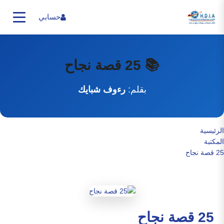
حسابي
📚 25 قصة نجاح
بقلم:
رءوف شبايك
الرئيسية
المكتبة
25 قصة نجاح
25 قصة نجاح