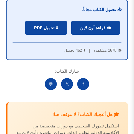
📥 تحميل الكتاب مجاناً:
👁️ قراءة أون لاين
⬇️ تحميل PDF
👁️ 1678 مشاهدة | ⬇️ 462 تحميل
شارك الكتاب:
💬
𝕏
f
🎓 هل أعجبك الكتاب؟ لا تتوقف هنا!
استكمل تطورك الشخصي مع دورات متخصصة من
الأكاديمية الدولية لتطوير الذات. دورات مباشرة وأون لاين مع