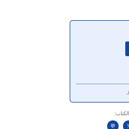
شارك ا
💬
