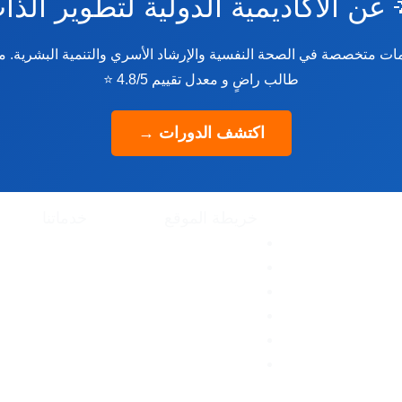
 عن الأكاديمية الدولية لتطوير الذ
طالب راضٍ و معدل تقييم 4.8/5 ⭐
اكتشف الدورات →
خدماتنا
خريطة الموقع
الماجست
الدورات
الرئيسية
الاستشارات
عن الأكاديمية
دورة لايف كوتشينج – Life
لام الشهادات
سياسة الخصوصية
العضويات
المقالات
المكتبة الإلكترونية
تواصل معنا