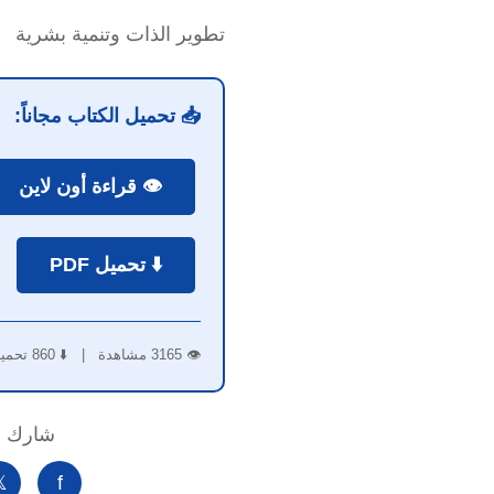
تطوير الذات وتنمية بشرية
📥 تحميل الكتاب مجاناً:
👁️ قراءة أون لاين
⬇️ تحميل PDF
👁️ 3165 مشاهدة | ⬇️ 860 تحميل
لكتاب:

f