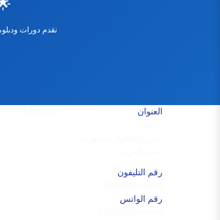
🌟
العنوان
اخر دوراتنا
مدينة
الماجستير المهني ف
نصر_القاهرة_جمهورية
النفسية- اونلاين
مصر العربية
Coaching
رقم التليفون
دبلوم علم الفراسة
+201555913319
رقم الواتس
+201068256906