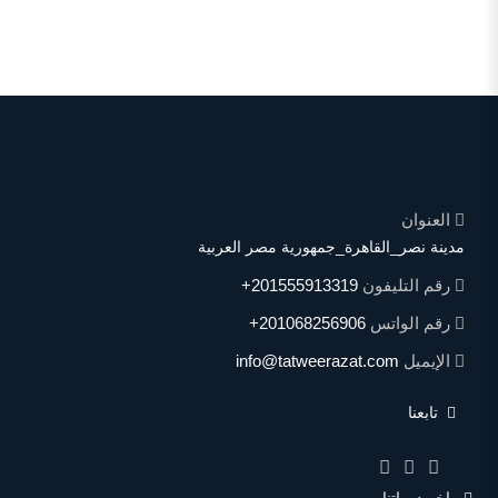
العنوان
مدينة نصر_القاهرة_جمهورية مصر العربية
رقم التليفون
+201555913319
رقم الواتس
+201068256906
الإيميل
info@tatweerazat.com
تابعنا