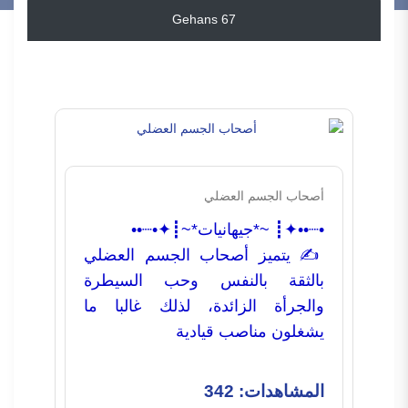
Gehans 67
أصحاب الجسم العضلي
•┈••✦┋ ~*جيهانيات*~┋✦•┈••
✍️ يتميز أصحاب الجسم العضلي
بالثقة بالنفس وحب السيطرة
والجرأة الزائدة، لذلك غالبا ما
يشغلون مناصب قيادية
المشاهدات: 342