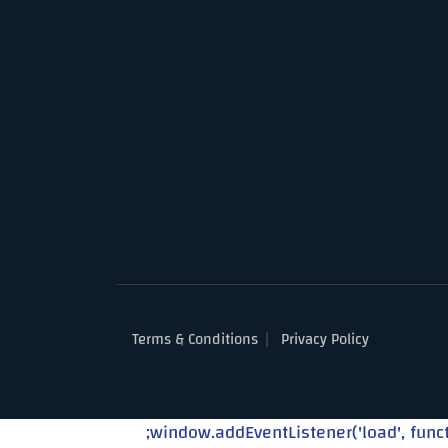
Terms & Conditions
Privacy Policy
window.addEventListener('load', functi