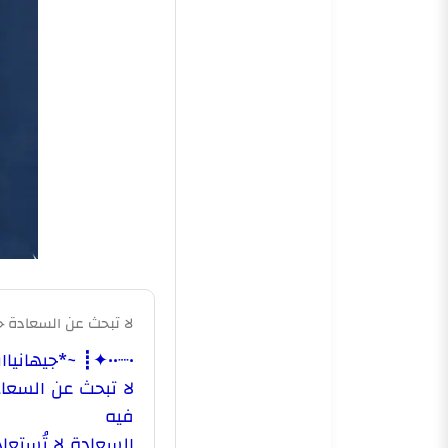
لا تبحث عن السعادة 
•┈••✦┋ ~*جيهانيا
ا
لا تبحث عن السع
فيه
السعادة لا تُستعا