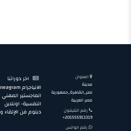
العنوان
اخر دوراتنا
مدينة
الانياجرام Enneagram
نصر_القاهرة_جمهورية
الماجستير المهني 
مصر العربية
النفسية- اونلاين
رقم التليفون
دبلوم فن الإلقاء وا
+201555913319
رقم الواتس