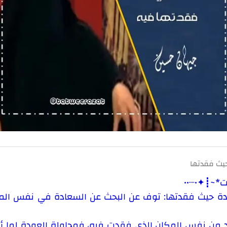
حيث فقدتها
ت*~┋✦•┈••
ادة حيث فقدتها: توف عن البحث عن السعادة في نفس المك
د من نفس المكان الذي فقدت فيه، فمحاولة العودة لما أضا