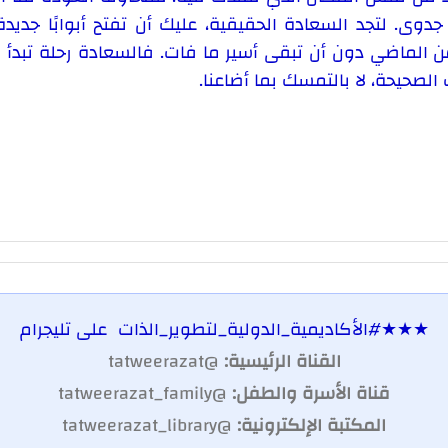
ا جدوى. لتجد السعادة الحقيقية، عليك أن تفتح أبوابًا جدي
 الماضي دون أن تبقى أسير ما فات. فالسعادة رحلة تبدأ م
 الصحيحة، لا بالتمسك بما أضاعنا.
★★★
#الأكاديمية_الدولية_لتطوير_الذات
على تليجرام
القناة الرئيسية:
@tatweerazat
قناة الأسرة والطفل:
@tatweerazat_family
المكتبة الإلكترونية:
@tatweerazat_library