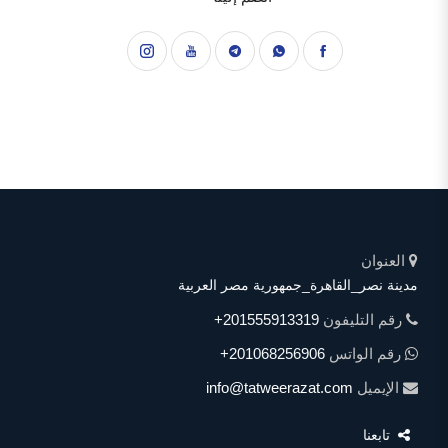
العنوان
مدينة نصر_القاهرة_جمهورية مصر العربية
رقم التليفون
+201555913319
رقم الواتس
+201068256906
الإيميل
info@tatweerazat.com
تابعنا