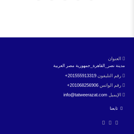
العنوان
مدينة نصر_القاهرة_جمهورية مصر العربية
رقم التليفون
+201555913319
رقم الواتس
+201068256906
الإيميل
info@tatweerazat.com
تابعنا