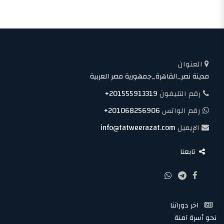
العنوان
مدينة نصر_القاهرة_جمهورية مصر العربية
رقم التليفون
+201555913319
رقم الواتس
+201068256906
الإيميل
info@tatweerazat.com
تابعنا
اخر دوراتنا
نحو أسرة آمنة