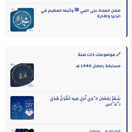
فضل الصلاة على النبي ﷺ وأثرها العظيم في
الدنيا والآخرة
🔗 موضوعات ذات صلة
مسابقة رمضان 1440 هـ
شَهْرُ رَمَضَانَ الَّذِي أُنزِلَ فِيهِ الْقُرْآنُ هُدًى
لِّلنَّاسِ
الصيام في رمضان