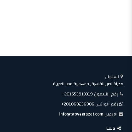
العنوان
مدينة نصر_القاهرة_جمهورية مصر العربية
رقم التليفون
+201555913319
رقم الواتس
+201068256906
الإيميل
info@tatweerazat.com
تابعنا