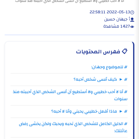
أنا لا أحب خطيبي ولا أستطيع أن أنسى الشخص الذي أحببته منذ سنوات
2022-05-13 22:58:11
أ جيهان حسين
1427 مشاهدة
📋
فهرس المحتويات
# للموضوع وجهان:
# ► كيف أنسى شخص أحبه؟​
# أنا لا أحب خطيبي ولا أستطيع أن أنسى الشخص الذي أحببته منذ
سنوات
# ► ماذا أفعل خطيبي يحبني وأنا لا أحبه؟
# الدليل الكامل للشخص الذي تحبه ويحبك ولكن يخشى رفض
عائلتك: