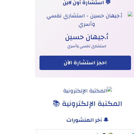
💬 استشارة أون لاين
أ.جيهان حسين
استشاري نفسي وأسري
احجز استشارة الآن
المكتبة الإلكترونية 📚
🔔 آخر المنشورات