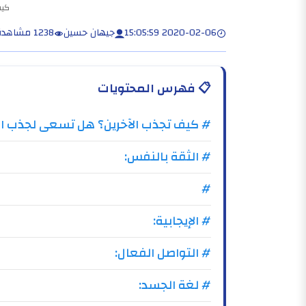
كيف
2020-02-06 15:05:59
جيهان حسين
1238 مشاهدة
📋
فهرس المحتويات
# كيف تجذب الآخرين؟ هل تسعى لجذب ال
# الثقة بالنفس:
#
# الإيجابية:
# التواصل الفعال:
# لغة الجسد: