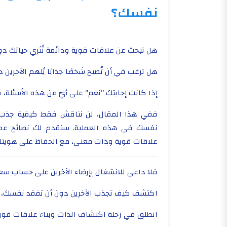
نفسك؟
هل تبحث عن علاقات قوية ودائمة تُثري حياتك دون
هل ترغب في أن تُصبح شخصًا جذابًا يُلهم الآخرين
إذا كانت إجابتك "نعم" على أيّ من هذه الأسئلة، 
ففي هذا المقال، لن نناقش فقط كيفية جذب ال
نفسك في هذه العملية. سنقدم لك نصائح عملي
علاقات قوية وذات معنى، مع الحفاظ على هويتك
فلا داعي للانشغال بِإرضاء الآخرين على حساب 
اكتشف كيف تجذب الآخرين دون أن تفقد نفسك، واست
انطلق في رحلة اكتشاف الذات وبناء علاقات قوية 