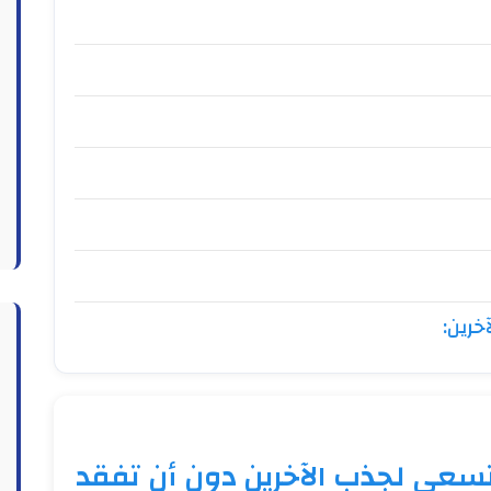
رين:
سعى لجذب الآخرين دون أن تفقد