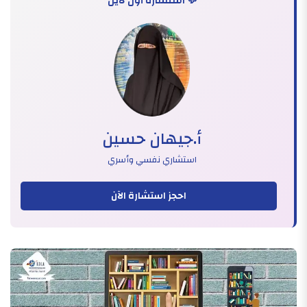
💬 استشارة أون لاين
أ.جيهان حسين
استشاري نفسي وأسري
احجز استشارة الآن