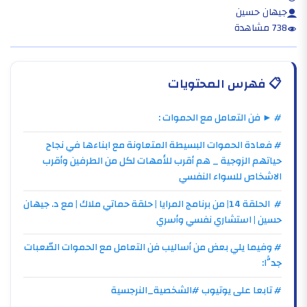
جيهان حسين
738 مشاهدة
📋
فهرس المحتويات
# ► فن التعامل مع الحموات :
# فعادة الحموات البسيطة المتعاونة مع ابناءها في نجاح
حياتهم الزوجية _ هم أقرب للأمهات لكل من الطرفين وأقرب
الاشخاص للسواء النفسي
# الحلقة 14| من برنامج المرايا | حلقة حماتي ملاك | مع د. جيهان
حسين | استشاري نفسي وأسري
# وفيما يلي بعض من أساليب فن التعامل مع الحموات الصّعبات
جدًّا:
# تابعا على يوتيوب #الشخصية_النرجسية