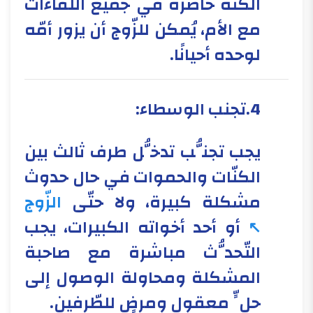
الكنّة حاضرة في جميع اللّقاءات
مع الأم، يُمكن للزّوج أن يزور أمّه
لوحده أحيانًا.
4.تجنب الوسطاء:
​​​​يجب تجنُّب تدخُّل طرف ثالث بين
الكنّات والحموات في حال حدوث
مشكلة كبيرة، ولا حتّى
الزّوج
أو أحد أخواته الكبيرات، يجب
التّحدُّث مباشرة مع صاحبة
المشكلة ومحاولة الوصول إلى
حلٍّ معقول ومرضٍ للطّرفين.