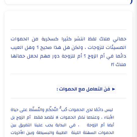
حماتي ملاك لفظ انتشر كثيرا كسخرية من الحموات
المسيئات للزوجات ، ولكن هل هذا صحيح ؟ وهل العيب
دائما في أم الزوج ؟ أم للزوجة دور مهم لحعل حماتها
ملاك ؟!
► فن التعامل مع الحموات :
ليس دائمًا لدى الحموات حُبُّ التّحكّم والتّسلّط على حياة
الأبناء ، وعندما نذكر الحموات لا نقصد فقط أم الزوج بل
أيضا أم الزوجة ، في البداية يجب علينا التفريق بين
الحموات السهلة اللينة الطيبة والبسيطة وبين الأخريات