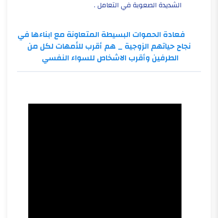
الشديدة الصعوبة في التعامل .
فعادة الحموات البسيطة المتعاونة مع ابناءها في
نجاح حياتهم الزوجية _ هم أقرب للأمهات لكل من
الطرفين وأقرب الاشخاص للسواء النفسي