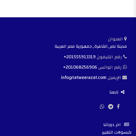
العنوان
مدينة نصر_القاهرة_جمهورية مصر العربية
رقم التليفون
+201555913319
رقم الواتس
+201068256906
الإيميل
info@tatweerazat.com
تابعنا
اخر دوراتنا
كبسولات التغيير