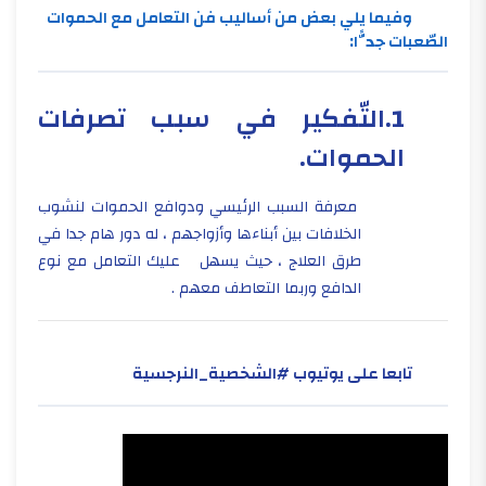
وفيما يلي بعض من أساليب فن التعامل مع الحموات
الصّعبات جدًّا:
1.التّفكير في سبب تصرفات
الحموات.
معرفة السبب الرئيسي ودوافع الحموات لنشوب
الخلافات بين أبناءها وأزواجهم ، له دور هام جدا في
طرق العلاج ، حيث يسهل عليك التعامل مع نوع
الدافع وربما التعاطف معهم .
تابعا على يوتيوب #الشخصية_النرجسية