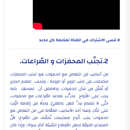
لا تنسى الاشتراك في القناة لمتابعة كل جديد
2.تجنّب المحفزات و الصّراعات.
​من أساليب فن التعامل مع الحموات هو تجنب المحفزات
للخلافات من جانب الزوج أو الزوجة ، وتجنب الكلام الجارح
أو تُقلّل من شأن الحموات، والافضل أن تمدحها، كما
يجب على الأزواج تجنُّب تصاعد الصّراعات مع الحموات،
حتّى لا تنصدم بردِّ فعل عاطفيّ، وبدلًا من إضافة الزّيت
على النّار، وهذا أحد الأساليب الفعّالة في فن التعامل مع
الحموات يجب اتّباع ممارسات تُخفّف من الصّراع؛ لأنّ
المشاعر القويّة تجعل الأوضاع السّيئة أكثر سوءًا، وإذا كان