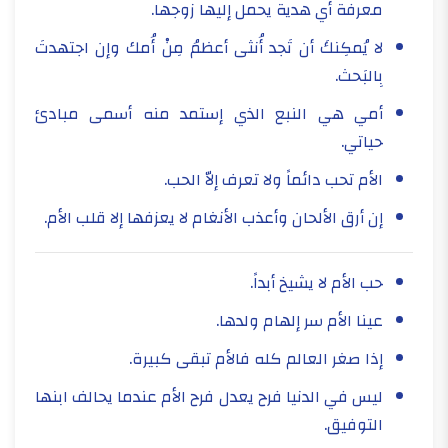
معرفة أي هدية يحمل إليها زوجها.
لا يُمكِنكَ أن تَجد أُنثى أعظمُ مِنْ أُمك وإن اجتهدتَ
بِالبَحث.
أمي هي النبع الذي إستمد منه أسمى مبادئ
حياتي.
الأم تحب دائماً ولا تعرف إلاّ الحب.
إن أرق الألحان وأعذب الأنغام لا يعزفها إلا قلب الأم.
حب الأم لا يشيخ أبداً.
عينا الأم سر إلهام ولدها.
إذا صغر العالم كله فالأم تبقى كبيرة.
ليس في الدنيا فرح يعدل فرح الأم عندما يحالف ابنها
التوفيق.