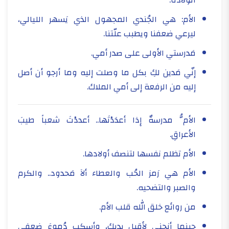
الولادة.
الأم: هي الجُندي المجهول الذي يَسهر الليالي،
ليرعي ضعفنا ويطبب علّتنا.
مَدرستي الأولى على صدر أمي.
إنّي مَدين لكِ بكل ما وصلت إليه وما أرجو أن أصل
إليه من الرفعة إلى أمي الملاك.
الأمُّ مدرسةٌ إِذا أعدَدْتَها.. أعددْتَ شعباً طيبَ
الأعراقِ.
الأم تظلم نفسها لتنصف أولادها.
الأم هي رَمز الحُب والعطاء ألآ مَحدود.. والكرم
والصبر والتضحيه.
من روائع خلق الله قلب الأم.
حينما أنحني لأقبل يديكِ، وأسكب دُموعَ ضعفي