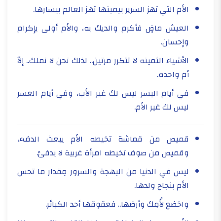
الأم التي تهز السرير بيمينها تهز العالم بيسارها.
العيش ماضٍ فأكرم والديك به، والأم أولى بإكرام
وإحسان.
الأشياء الثمينه لا تتكرر مرتين.. لذلك نحن لا نملك.. إلاّ
أم واحده.
في أيام اليسر ليس لك غير الأب، وفي أيام العسر
ليس لك غير الأم.
قميص من قماشة تخيطه الأم يبعث الدفء،
وقميص من صوف تخيطه امرأة غريبة لا يدفئ.
ليس في الدنيا من البهجة والسرور مِقدار ما تحس
الأم بنجاح ولدها.
واخضع لأُمِك وأرضها.. فعقوقها أحد الكبائر.