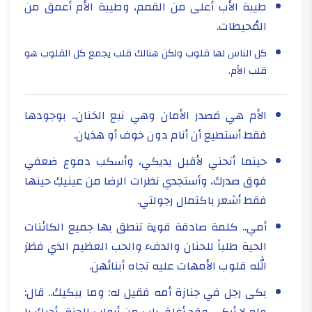
طيبة الأب أعلى من القمم، وطيبة الأم أعمق من
المُحيطات.
كل الناس لها قلوب ولكن هنالك قلب يجمع كل القلوب هو
قلب الأم.
الأم هي مَصدر الأمان وهي نبع الحَنان.. بوجودها
فقط أستطيع أن أنام دون خوف أو هذيان.
حينما أنحني لأقبل يديكي، وأسكب دموع ضعفي
فوق صدرك، وأستجدي نظرات الرضا من عينيكِ حينها
فقط أشعر باكتمال رجولتي.
أمي.. كلمة صادقة قوية تنطق بها جميع الكائنات
الحية طلباً للحنان والدفء والحب العظيم الذي فطَرَ
الله قلوب الأمهات عليه تجاه أبنائهن.
بكى رجل في جنازة أمه فقيل له: وما يبكيك.. قال: