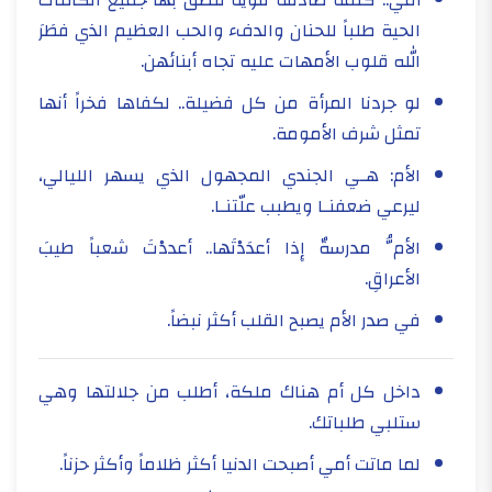
أمي.. كلمة صادقة قوية تنطق بها جميع الكائنات
الحية طلباً للحنان والدفء والحب العظيم الذي فطَرَ
الله قلوب الأمهات عليه تجاه أبنائهن.
لو جردنا المرأة من كل فضيلة.. لكفاها فخراً أنها
تمثل شرف الأمومة.
الأم: هـي الجندي المجهول الذي يسهر الليالي،
ليرعي ضعفنـا ويطبب علّتنـا.
الأمُّ مدرسةٌ إِذا أعدَدْتَها.. أعددْتَ شعباً طيبَ
الأعراقِ.
في صدر الأم يصبح القلب أكثر نبضاً.
داخل كل أم هناك ملكة، أطلب من جلالتها وهي
ستلبي طلباتك.
لما ماتت أمي أصبحت الدنيا أكثر ظلاماً وأكثر حزناً.