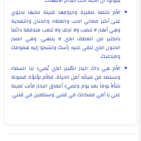
يقولوا أنّ الجنّه تحت أقدام الأمهات.
الأم كلمة ضغيرة وحروفها قليلة لكنها تحتوي
على أكبر معاني الحب والعطاء والحنان والتضحية
وهي أنهار لا تنضب ولا تجف ولا تتعب متدفقة دائماً
بالكثير من العطف الذي لا ينتهي، وهي الصدر
الحنون الذي تلقي عليه رأسك وتشكو إليه همومك
ومتاعبك.
الأم هي ذاك البدر المُنير الذي يُضيء لنا السماء
ونستمد من ضيائه أمل الحياة، فالأم لؤلؤة مَصونة
تتلألأ يوماً بعد يوم وتضيء أعماق البحار فأنت ثمينة
علي يا أمي فمكانك في قلبي وستظلين في قلبي.