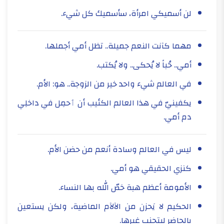
لن أسميكي امرأة، سأسميك كل شيء.
مهما كآنت النعم جميلة.. تظل أمي أجملها.
أمي.. حُباً لا يُحكى.. ولا يُكتب.
في العالم شيء واحد خير من الزوجة.. هو: الأم.
يكفينيّ في هذا العالم الكئيب أن ٲحمِل في داخلِي
دم أمي.
ليس في العالم وسادة أنعم من حضن الأم.
كنزي الحقيقي هو أمي.
الأمومة أعظم هبة خصّ الله بها النساء.
الحكيم لا يَحزن من الآلآم الماضية، ولكن يستعين
بالحاضر ليتجنب غيرها.