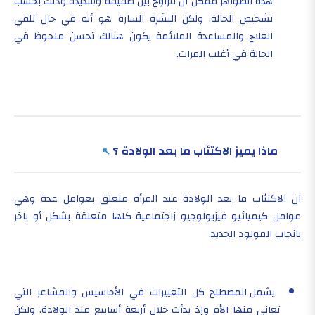
هذه الظواهر ممكن أن تتراوح بين طفيفة وشديدة وذلك بحسب
تشخيص الحالة, ولكن البشرة السارة هو أنه في حال تلقي
العلاج والمساعدة الملائمة يكون هنالك تحسن ملحوظ في
الحالة في أغلب المرات.
ماذا يميز الاكتئاب ما بعد الولادة ؟
ان الاكتئاب ما بعد الولادة عند المرأة متعلق بعوامل عدة وهي
عوامل كيميائيو فيزيولوجيو زاجتماعية كلها متعلقة بشكل أو باخر
بانجاب المولود الجديد.
يشمل المصطلح كل التغييرات في الأحاسيس والمشاعر التي
تعاني منها الأم وإذ بدأت خلال أربعة أسابيع منذ الولادة. ولكن