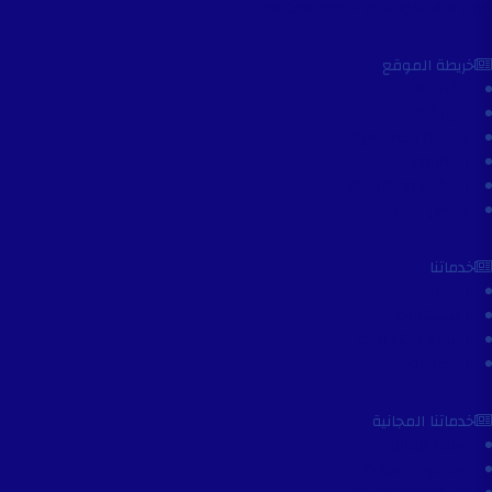
دورة لايف كوتشينج – Life Coaching
خريطة الموقع
الرئيسية
عن الأكاديمية
سياسة الخصوصية
المقالات
المكتبة الإلكترونية
تواصل معنا
خدماتنا
الدورات
الاستشارات
استلام الشهادات
العضويات
خدماتنا المجانية
برنامج المرايا
محاضرات مجانية