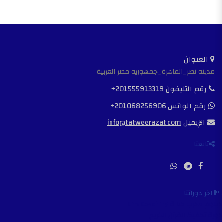
العنوان
مدينة نصر_القاهرة_جمهورية مصر العربية
رقم التليفون
+201555913319
رقم الواتس
+201068256906
الإيميل
info@tatweerazat.com
تابعنا
اخر دوراتنا
دبلوم مدرب حيا ة Life Coaching
دورة تحفيظ القرآن الكريم