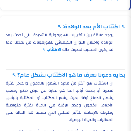
اكتئاب الأم بعد الولادة:
يوجد علاقة بين التغييرات الهورمونية الشديدة التي تحدث بعد
الولادة واختلال التوازن الكيميائي للهورمونات من بعدها مما
قد يكون المسبب لحدوث حالة
الاكتئاب
بداية دعونا نعرف ما هو الاكتئاب بشكل عام؟
ان الاكتئاب هو أكثر من مجرد الشعور بالخمول والضجر لفترة
قصيرة أو بضعة أيام. انما هو عبارة عن مرض خطير وصعب
يشمل الدماغ أيضا! بحيث يشعر المكتئب أو المكتئبة باليأس,
الأحباط, الخمول وعدم الرغبة في الحياة لفترة متواصلة
وطويلة بالإضافة للتأثير السلبي الذي تسببه هذا الحالة على
الفعاليات والحياة اليومية.