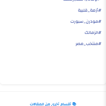
#أزمة_قلبية
#مودرن_سبورت
#الزمالك
#منتخب_مصر
📚 أقسام أخرى من المقالات