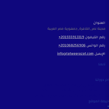
العنوان
مدينة نصر_القاهرة_جمهورية مصر العربية
رقم التليفون
+201555913319
رقم الواتس
+201068256906
الإيميل
info@tatweerazat.com
تابعنا
اخر دوراتنا
الماجستير المهني في الصحة النفسية- اونلاين
لماذا تشعر أنك تكرر نفس الأخطاء… رغم وعيك؟
النسخة الأفضل منك: اكتشف ذاتك، صمم مستقبلك
خريطة الموقع
الرئيسية