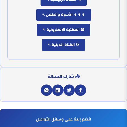
👨‍👩‍👧 الأسرة والطفل
📖 المكتبة الإلكترونية
☪️ القناة الدينية
📤 شارك المقالة
انضم إلينا على وسائل التواصل