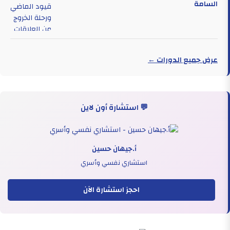
السامة
عرض جميع الدورات ←
💬 استشارة أون لاين
أ.جيهان حسين
استشاري نفسي وأسري
احجز استشارة الآن