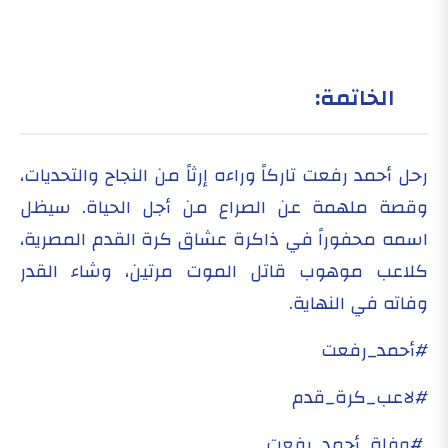
الخاتمة:
رحل أحمد رفعت تاركاً وراءه إرثاً من النجاح والتحديات،
وقصة ملهمة عن الصراع من أجل الحياة. سيظل
اسمه محفوراً في ذاكرة عشاق كرة القدم المصرية،
كلاعب موهوب قاتل الموت مرتين، وشاء القدر
وفاته في النهاية.
#أحمد_رفعت
#لاعب_كرة_قدم
#وفاة_أحمد_رفعت