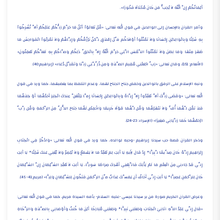
أَيْمَانُكُمْ إِنَّ اللّهَ لاَ يُحِبُّ مَن كَانَ مُخْتَالًا فَخُورًا».
وأمر القرآن بالإحسان إلى الوالدين في قول الله تعالى: «قُلْ تَعَالَوْاْ أَتْلُ مَا حَرَّمَ رَبُّكُمْ عَلَيْكُمْ أَلاَّ تُشْرِكُواْ
بِهِ شَيْئًا وَبِالْوَالِدَيْنِ إِحْسَانًا وَلاَ تَقْتُلُواْ أَوْلاَدَكُم مِّنْ إمْلاَقٍ نَّحْنُ نَرْزُقُكُمْ وَإِيَّاهُمْ وَلاَ تَقْرَبُواْ الْفَوَاحِشَ مَا
ظَهَرَ مِنْهَا وَمَا بَطَنَ وَلاَ تَقْتُلُواْ النَّفْسَ الَّتِي حَرَّمَ اللّهُ إِلاَّ بِالْحَقِّ ذَلِكُمْ وَصَّاكُمْ بِهِ لَعَلَّكُمْ تَعْقِلُونَ»
(الأنعام: 151)، وقال تعالى: «رَبِّ اجْعَلْنِي مُقِيمَ الصَّلاَةِ وَمِن ذُرِّيَّتِي رَبَّنَا وَتَقَبَّلْ دُعَاء» (إبراهيم:40).
ونبه الإسلام على الرفق بالوالدين وخفض جناح الجناح لهما، وعدم التلفظ بما يغضبهما، كما ورد في قول
الله تعالى: «وَقَضَى رَبُّكَ أَلاَّ تَعْبُدُواْ إِلاَّ إِيَّاهُ وَبِالْوَالِدَيْنِ إِحْسَانًا إِمَّا يَبْلُغَنَّ عِندَكَ الْكِبَرَ أَحَدُهُمَا أَوْ كِلاَهُمَا
فَلاَ تَقُل لَّهُمَآ أُفٍّ وَلاَ تَنْهَرْهُمَا وَقُل لَّهُمَا قَوْلًا كَرِيمًا وَاخْفِضْ لَهُمَا جَنَاحَ الذُّلِّ مِنَ الرَّحْمَةِ وَقُل رَّبِّ
ارْحَمْهُمَا كَمَا رَبَّيَانِي صَغِيرًا» (الإسراء: 23-24).
وذكر القرآن قصة حب سيدنا إبراهيم -وحبه لوالده، كما ورد في قول الله تعالى: «وَاذْكُرْ فِي الْكِتَابِ
إِبْرَاهِيمَ إِنَّهُ كَانَ صِدِّيقًا نَّبِيًّا* إِذْ قَالَ لأَِيهِ يَا أَبَتِ لِمَ تَعْبُدُ مَا لاَ يَسْمَعُ وَلاَ يُبْصِرُ وَلاَ يُغْنِي عَنكَ شَيْئًا* يَا أَبَتِ
إِنِّي قَدْ جَاءنِي مِنَ الْعِلْمِ مَا لَمْ يَأْتِكَ فَاتَّبِعْنِي أَهْدِكَ صِرَاطًا سَوِيًّا، يَا أَبَتِ لاَ تَعْبُدِ الشَّيْطَانَ إِنَّ الشَّيْطَانَ
كَانَ لِلرَّحْمَنِ عَصِيًّا* يَا أَبَتِ إِنِّي أَخَافُ أَن يَمَسَّكَ عَذَابٌ مِّنَ الرَّحْمَن فَتَكُونَ لِلشَّيْطَانِ وَلِيًّا» (مريم:41- 45).
وعرض القرآن الكريم صورة من بر سيدنا عيسي -عليه السلام- بأمه السيدة مريم، كما في قول الله تعالى:
«قَالَ إِنِّي عَبْدُ اللَّهِ آتَانِيَ الْكِتَابَ وَجَعَلَنِي نَبِيًّا* وَجَعَلَنِي مُبَارَكًا أَيْنَ مَا كُنتُ وَأَوْصَانِي بِالصَّلاَةِ وَالزَّكَاةِ