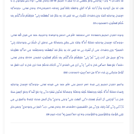
مَا دُمْتُ حَيًّا* وَبَرًّا بِوَالِدَتِي وَلَمْ يَجْعَلْنِي جَبَّارًا شَقِيًّا» (مريم: 30-32)، وقال تعالى: «وَالَّذِينَ يَقُولُونَ رَبَّنَا
هَبْ لَنَا مِنْ أَزْوَاجِنَا وَذُرِّيَّاتِنَا قُرَّةَ أَعْيُنٍ وَاجْعَلْنَا لِلْمُتَّقِينَ إِمَامًا» (الفرقان:74)، وقال تعالى: «وَوَصَّيْنَا
الإِنسَانَ بِوَالِدَيْهِ حُسْنًا وَإِن جَاهَدَاكَ لِتُشْرِكَ بِي مَا لَيْسَ لَكَ بِهِ عِلْمٌ فَلاَ تُطِعْهُمَا إِلَيَّ مَرْجِعُكُمْ فَأُنَبِّئُكُم بِمَا
كُنتُمْ تَعْمَلُونَ» (العنكبوت:15).
ونوه القرآن الكريم بالمعاناة التي تحملتها الأم في الحمل والولادة والتربية، كما في قول الله تعالى:
«وَوَصَّيْنَا الإِنسَانَ بِوَالِدَيْهِ حَمَلَتْهُ أُمُّهُ وَهْنًا عَلَى وَهْنٍ وَفِصَالُهُ فِي عَامَيْنِ أَنِ اشْكُرْ لِي وَلِوَالِدَيْكَ إِلَيَّ
الْمَصِيرُ* وَإِن جَاهَدَاكَ عَلى أَن تُشْرِكَ بِي مَا لَيْسَ لَكَ بِهِ عِلْمٌ فَلاَ تُطِعْهُمَا وَصَاحِبْهُمَا فِي الدُّنْيَا مَعْرُوفًا
وَاتَّبِعْ سَبِيلَ مَنْ أَنَابَ إِلَيَّ ثُمَّ إِلَيَّ مَرْجِعُكُمْ فَأُنَبِّئُكُم بِمَا كُنتُمْ تَعْمَلُونَ» (لقمان: 14-15)، وقال تعالى:
«فَلَمَّا بَلَغَ مَعَهُ السَّعْيَ قَالَ يَا بُنَيَّ إِنِّي أَرَى فِي الْمَنَامِ أَنِّي أَذْبَحُكَ فَانظُرْ مَاذَا تَرَى قَالَ يَا أَبَتِ افْعَلْ مَا
تُؤْمَرُ سَتَجِدُنِي إِن شَاء اللَّهُ مِنَ الصَّابِرِينَ» (الصافات: 102).
وألمح القرآن الكريم إلى شدة آلام الحمل على الأم، كما في قوله تعالى «وَوَصَّيْنَا الإِنسَانَ بِوَالِدَيْهِ
إِحْسَانًا حَمَلَتْهُ أُمُّهُ كُرْهًا وَوَضَعَتْهُ كُرْهًا وَحَمْلُهُ وَفِصَالُهُ ثَلاَثُونَ شَهْرًا حَتَّى إِذَا بَلَغَ أَشُدَّهُ وَبَلَغَ أَرْبَعِينَ سَنَةً
قَالَ رَبِّ أَوْزِعْنِي أَنْ أَشْكُرَ نِعْمَتَكَ الَّتِي أَنْعَمْتَ عَلَيَّ وَعَلَى وَالِدَيَّ وَأَنْ أَعْمَلَ صَالِحًا تَرْضَاهُ وَأَصْلِحْ لِي فِي
ذُرِّيَّتِي إِنِّي تُبْتُ إِلَيْكَ وَإِنِّي مِنَ الْمُسْلِمِينَ» (الأحقاف: 15)، وقال تعالى «رَبِّ اغْفِرْ لِي وَلِوَالِدَيَّ وَلِمَن دَخَلَ
بَيْتِيَ مُؤْمِنًا وَلِلْمُؤْمِنِينَ وَالْمُؤْمِنَاتِ وَلاَ تَزِدِ الظَّالِمِينَ إِلاَّ تَبَارًا» (نوح: 28).