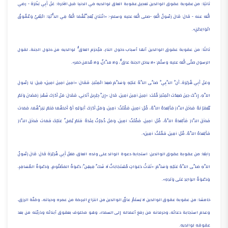
ثانيًا: من عقوبة عقوق الوالدين تعجيل عقوبة العاق لوالديه في الدنيا قبل الآخرة: عَنْ أَبِي بَكْرَةَ - رضي
الله عنه - قَالَ: قَالَ رَسُولُ اللهِ -صلى الله عليه وسلم-: «اثْنَتَانِ يُعَجِّلُهُمَا اللهُ فِي الدُّنْيَا: الْبَغْيُ وَعُقُوقُ
الْوَالِدَيْنِ».
ثالثًا: من عقوبة عقوق الوالدين أنها أسباب دخول النار، فيُحرَم العاقُّ لوالديه من دخول الجنة، لقول
الرسول صلّى الله عليه وسلّم: «لا يدخل الجنة عاقٌّ، ولا منَّانٌ، ولا مُدمن خمر».
وعَنْ أَبِي هُرَيْرَةَ، أَنَّ النَّبِيَّ صَلَّى اللَّهُ عَلَيْهِ وَسَلَّمَ صَعِدَ الْمِنْبَرَ، فَقَالَ: «آمِينَ آمِينَ آمِينَ» قِيلَ: يَا رَسُولَ
اللَّهِ، إِنَّكَ حِينَ صَعِدْتَ الْمِنْبَرَ قُلْتَ: آمِينَ آمِينَ آمِينَ، قَالَ: «إِنَّ جِبْرِيلَ أَتَانِي، فَقَالَ: مَنْ أَدْرَكَ شَهْرَ رَمَضَانَ وَلَمْ
يُغْفَرْ لَهُ فَدَخَلَ النَّارَ فَأَبْعَدَهُ اللَّهُ، قُلْ: آمِينَ، فَقُلْتُ: آمِينَ، وَمَنْ أَدْرَكَ أَبَوَيْهِ أَوْ أَحَدَهُمَا فَلَمْ يَبَرَّهُمَا، فَمَاتَ
فَدَخَلَ النَّارَ فَأَبْعَدَهُ اللَّهُ، قُلْ: آمِينَ، فَقُلْتُ: آمِينَ، وَمَنْ ذُكِرْتُ عِنْدَهُ فَلَمْ يُصَلِّ عَلَيْكَ فَمَاتَ فَدَخَلَ النَّارَ
فَأَبْعَدَهُ اللَّهُ، قُلْ: آمِينَ، فَقُلْتُ: آمِينَ».
رابعًا: من عقوبة عقوق الوالدين: استجابة دعوة الوالد على ولده العاق، فعَنْ أَبِي هُرَيْرَةَ قَالَ: قَالَ رَسُولُ
اللَّهِ صَلَّى اللَّهُ عَلَيْهِ وَسَلَّمَ: «ثَلَاثُ دَعَوَاتٍ مُسْتَجَابَاتٌ لَا شَكَّ فِيهِنَّ: دَعْوَةُ المَظْلُومِ، وَدَعْوَةُ المُسَافِرِ،
وَدَعْوَةُ الوَالِدِ عَلَى وَلَدِهِ».
خامسًا: من عقوبة عقوق الوالدين لا يَسلَمُ عاقّ الوالدين من انتزاع البركة من عمره وحياته، وقلّة الرزق،
وعدم استجابة دعائه، وحرمانه من رفع أعماله إلى السماء، وهو مخلوف بعقوق أبنائه وذريّته من بعد
عقوقه لوالديه.