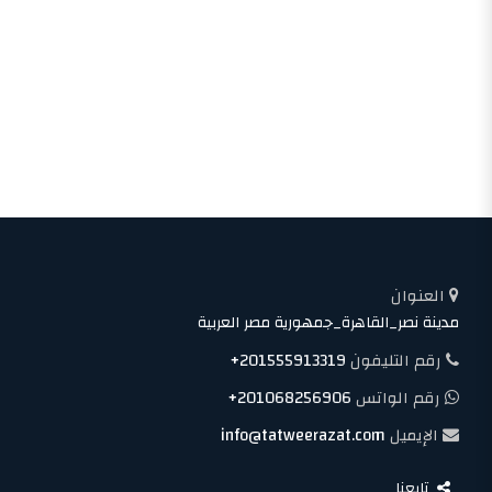
العنوان
مدينة نصر_القاهرة_جمهورية مصر العربية
رقم التليفون
+201555913319
رقم الواتس
+201068256906
الإيميل
info@tatweerazat.com
تابعنا