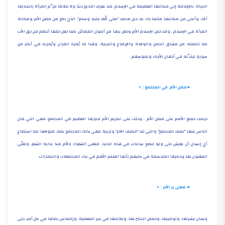
الحياة، بالإضافة إلى مكانتها العظيمة في الإسلام. فلا يعرف التاريخ دينًا ولا نظامًا كرَّم المرأة باعتبارها
أمًا، وأعلى من مكانتها مثلما جاء بهِ دين محمد "صلى الله عليهِ وسلم"، الذي رفع من فضل الأم ومكانة
المرأة في الإسلام ، وقد خص الإسلام الأم وجعل برها من أصول الفضائل، كما جعل حقها أعظم من حق الأب
لما تحملته من مشاق الحمل والولادة والإرضاع والتربية، وهذا ما يُقره القرآن ويُكرره في أكثر من
سورةٍ ليثبِّته في أذهان الأبناء ونفوسهم.
►فضل الأم في المجتمع :
حرصت جميع الأمم على فضل الأم ، وحثت على تكريم الأم لدورها العظيم في المجتمع، فهي التي قال
الناس عنها "نصف المجتمع" والتي تلد "النصف الآخر" وتربية فهي بذلك المجتمع كله، فلولاها لما استطاع
أي إنسان أن يعيش حتى ولو لبضع ساعات في هذه الدنيا، فتغنى الشعراء بالأم منذ بداية الشعر، وتغنّى
المغنون بها وذكرها الفلاسفة في كتبهم بأنها العنصر الأهم في بناء المجتمعات والحضارات.
► معنى بر الأم :
إحسان عشرتها، وتوقيرها، وخفض الجناح لها، وطاعتها في غير المعصية، وإلتماس رضاها في كل أمر، حتى