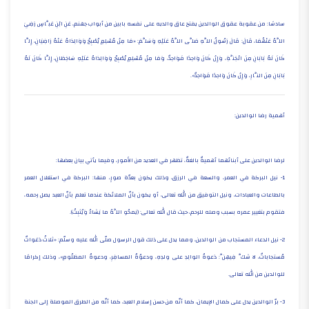
سادسًا: من عقوبة عقوق الوالدين يفتح عاق والديه على نفسه بابين من أبواب جهنم، عَنِ ابْنِ عَبَّاسٍ رَضِيَ
اللَّهُ عَنْهُمَا، قَالَ: قَالَ رَسُولُ اللَّهِ صَلَّى اللَّهُ عَلَيْهِ وَسَلَّمَ: «مَا مِنْ مُسْلِمٍ يُصْبِحُ وَوَالِدَاهُ عَنْهُ رَاضِيَانِ، إِلَّا
كَانَ لَهُ بَابَانِ مِنَ الْجَنَّةِ، وَإِنْ كَانَ وَاحِدًا فَوَاحِدٌ، وَمَا مِنْ مُسْلِمٍ يُصْبِحُ وَوَالِدَاهُ عَلَيْهِ سَاخِطَانِ، إِلَّا كَانَ لَهُ
بَابَانِ مِنَ النَّارِ، وَإِنْ كَانَ وَاحِدًا فَوَاحِدٌ».
أهمية رضا الوالدين:
لرضا الوالدين على أبنائهما أهميةٌ بالغةٌ، تظهر في العديد من الأمور، وفيما يأتي بيان بعضها:
1- نيل البركة في العمر، والسعة في الرزق، وذلك يكون بعدّة صورٍ، منها: البركة في استغلال العمر
بالطاعات والعبادات، ونيل التوفيق من الله تعالى، أو يكون بأنّ الملائكة عندما تعلم بأنّ العبد يصل رحمه،
فتقوم بتغيير عمره بسبب وصله للرحم، حيث قال الله تعالى: (يَمحُو اللَّهُ ما يَشاءُ وَيُثبِتُ).
2- نيل الدعاء المستجاب من الوالدين، ومما يدل على ذلك قول الرسول صلّى الله عليه وسلّم: «ثلاثُ دَعَواتٌ
مُستجاباتٌ، لا شكَّ فِيهِنَّ: دَعوةُ الوالِدِ على ولدِهِ، ودعوُةُ المسافِرِ، ودعوةُ المظلُومِ»، وذلك إكرامًا
للوالدين من الله تعالى.
3- برّ الوالدين يدل على كمال الإيمان، كما أنّه من حسن إسلام العبد، كما أنّه من الطرق الموصلة إلى الجنة