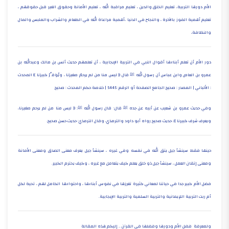
الأم دورها التربية، تعليم الخلق والدين ، تعليم مراقبة الله ، تعليم الأمانة وحقوق الغير قبل حقوقهم ،
تعليم أهمية الفوز بالآخرة ، والنجاح في الدنيا ،أهمية مراعاة الله في الطعام والشراب والملبس والمال
والنظافة،
دور الأم أن تعلم أبناءها أقوال النبي في التربية الإيجابية ، أن تعلمهم حديث أنس بن مالك وعبدالله بن
عمرو بن العاص وابن عباس أن رسول الله ﷺ قال (( ليس منا من لم يرحمْ صغيرَنا ، ويُوَقِّرْ كبيرَنا )) المحدث
: الألباني | المصدر : صحيح الجامع الصفحة أو الرقم: 5445 | خلاصة حكم المحدث : صحيح
وفي حديث عمرو بن شعيب عن أبيه عن جده ﷺ قال: قال رسول الله ﷺ: (( ليس منا من لم يرحم صغيرنا،
ويعرف شرف كبيرنا )). حديث صحيح رواه أبو داود والترمذي، وقال الترمذي: حديث حسن صحيح.
حينها فقط سينشأ جيل يتق الله في نفسه وفي غيره ، سينشأ جيل يعرف معنى الصدق ومعنى الأمانة
ومعنى إتقان العمل ، سينشأ جيل ذو خلق يعلم كيف يتعامل مع غيره ، وكيف يحترم الكبير.
فضل الأم كبير جدا في حياتنا لمعاني كثيرة تغرزها في نفوس أبناءها ، واحتواءها الكامل لهم ، تحية لكل
أم ربت التربية اللإيمانية والتربية السلمية والتربية الإيجابية.
ولمعرفة فضل الأم ودورها وفضلها في القرآن .. إليكم هذه المقالة