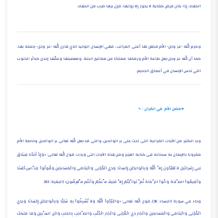
الجهاد، إذا كان فرض كفاية لا يجوز إلا بإذنها، فإن برها ضرب من الجهاد.
وكرم الله -عز وجل- الأم فجعل لها أعلى المراتب ، فهي الإنسان الوحيد الذي قارن الله -عز وجل- رحمته بها،
كما أن الله عز وجل جعل طاعة الأم ورضاها مفتاحًا من مفاتيح الجنة، ومعصيتها وعقّها إحدى كبائر الذنوب
التي تدس الإنسان في أعماق الجحيم.
►فضل الأم في القرآن :
ورد الكثير من الآيات القرآنية التى تحث على بر الوالدين، والتى قد جعل الله تعالى بر الوالدين وخاصة الأم
مقرونا بالإيمان به سبحانه فى كتابه العزيز ومن هذه الآيات التى وردت: قول الله تعالى: «وَإِذْ أَخَذْنَا مِيثَاقَ
بَنِي إِسْرَائِيلَ لاَ تَعْبُدُونَ إِلاَّ اللّهَ وَبِالْوَالِدَيْنِ إِحْسَانًا وَذِي الْقُرْبَى وَالْيَتَامَى وَالْمَسَاكِينِ وَقُولُواْ لِلنَّاسِ حُسْنًا
وَأَقِيمُواْ الصَّلاَةَ وَآتُواْ الزَّكَاةَ ثُمَّ تَوَلَّيْتُمْ إِلاَّ قَلِيلًا مِّنكُمْ وَأَنتُم مِّعْرِضُونَ» (البقرة: 83).
وجاء في سورة (النساء: 36)، قول الله تعالى: «وَاعْبُدُواْ اللّهَ وَلاَ تُشْرِكُواْ بِهِ شَيْئًا وَبِالْوَالِدَيْنِ إِحْسَانًا وَبِذِي
الْقُرْبَى وَالْيَتَامَى وَالْمَسَاكِينِ وَالْجَارِ ذِي الْقُرْبَى وَالْجَارِ الْجُنُبِ وَالصَّاحِبِ بِالجَنبِ وَابْنِ السَّبِيلِ وَمَا مَلَكَتْ