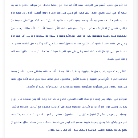
قد الأم من أصعب الأمور في الحياة، ، فقد الأم له عدة صور منها فقدها من مرحلة الطفولة أو بعد
النضج أو في الكبر ولكلٍِ آلامه، لكن فقد الأم وهي على قيد الحياة ىراه أصعب الآلام ، لأن فقد الأم
بالموت أمر لا تملكه فهو بيد الله وحده ، ولو اختارت ما اختارت تفارق أبناءها أبدًا ، بل تتمنى الحياة من
اجلهم ، تتمنى أن لا تتركهم يخضوا الحياة بمفردهم ، فقد الأم بالموت لأنه أمر الله فالله وحده يعين
المفقود عليه ، يعينه ويعوضه بقدر ما احتمل من الألم وصبر واستعان به سبحانه وتعالى ، أما فقد الأم
وهي على قيدد الحياة فهو أمر اختياري لها، لذلك فإن ألمه النفسي أشد وأقوى من فقدها بالموت ،
فكلما مر على الإنسان الذي فقد أمه وهي على قيد الحياة موقف يحتاجها فيه، كلما كان ألمه أشد
وطئئًا على نفسه.
فالأم ليست مجرد إنجاب وإرضاع وتربية وعشرة ، الأم جعلها الله سبحانه وتعالى شعور بالأمان وسط
مصاعب الحياة الأم أساس للتربية ولتعليم الأصول والخلق ، فكل صاحب سوء خلق فاقد لأمه وإن كانت
على قيد الحياة ، وهي مسئولة مسئولية كاملة عن تنازله عن المبادئ أو القيم أو الأخلاق.
دورالأم في الحياة ليس إطعام أولادها الغذاء الصحي، فالذي ماتت أمه رزقه الله بمن يطعمه فالرزاق ى
يموت ، وليس دور الأم أن تذاكر لأبناءها لينجحوا فكم من أم بذلت مجهود مع أبناءها وصاروا فاشلين
دراسيًا ، وليس دور الأم أن تكون سائق يوصله للتمرين ، فكم من أسر عاشت وماتت لم يذهب أبناءها
للنوادي ولكن مات بخلق وسيرة طيبة ، ودور الأم ليس في خدمة ابناءها ، فمن يملك المال يستطيع أن
يدفع لمربية تطعمه وتغسل ملابسه وتنظف بيته الأجر مقابل هذا كله ...