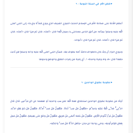
►فضل الأم في السنة النبوية :
أعظم الأدلة على مكانة الأم في الإسلام الحديث النبوي الشريف الذي يروي قصَّة رجلٍ جاء إلى النبي "صلى
الله عليه وسلم" يسأله: من أحق الناس بصحابتي يا رسول الله؟ قال: «أمك»، قال: ثم من؟ قال: «أمك»، قال:
ثم من؟ قال: «أمك»، قال: ثم من؟ قال: «أبوك».
ويروي البزار أن رجلًا كان بالطواف حاملًا أمه يطوف بها، فسأل النبي "صلى الله عليه وآله وسلم" هل أديت
حقها؟ قال: «لا، ولا بزفرة واحدة» !.. أي زفرة من زفرات الطلق والوضع ونحوها
►عقوبة عقوق الوالدين:
أولًا: من عقوبة عقوق الوالدين استحقاق لعنة الله لمن سب والديه أو لعنهما: عَنِ ابْنِ عَبَّاسٍ، قَالَ: قَالَ
النَّبِيُّ صَلَّى اللهُ عَلَيْهِ وَسَلَّمَ: «مَلْعُونٌ مَنْ سَبَّ أَبَاهُ، مَلْعُونٌ مَنْ سَبَّ أُمَّهُ، مَلْعُونٌ مَنْ ذَبَحَ لِغَيْرِ اللَّهِ،
مَلْعُونٌ مَنْ غَيَّرَ تُخُومَ الْأَرْضِ، مَلْعُونٌ مَنْ كَمَهَ أَعْمَى عَنْ طَرِيقٍ، مَلْعُونٌ مَنْ وَقَعَ عَلَى بَهِيمَةٍ، مَلْعُونٌ مَنْ عَمِلَ
بِعَمَلِ قَوْمِ لُوطٍ»، وفي رواية ابن حبان: «وَلَعَنَ اللَّهُ مَنْ سَبَّ وَالِدَيْهِ».