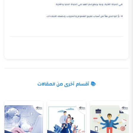
في الحياة الآخرة، وبه يرتفع ذكر العبد في الحياة الدنيا والآخرة.
4- برّ الوالدين يعدّ من أسباب تفريج الهموم والكروب، وكشف الابتلاءات.
📚 أقسام أخرى من المقالات