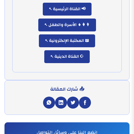
📢 القناة الرئيسية
👨‍👩‍👧 الأسرة والطفل
📖 المكتبة الإلكترونية
☪️ القناة الدينية
📤 شارك المقالة
انضم إلينا على وسائل التواصل