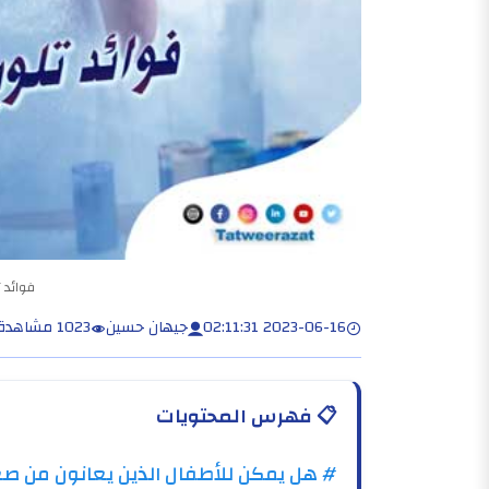
فوائد ت
2023-06-16 02:11:31
جيهان حسين
1023 مشاهدة
📋
فهرس المحتويات
# هل يمكن للأطفال الذين يعانون من صع