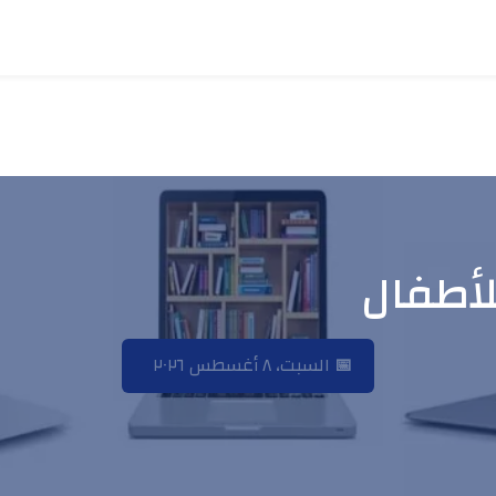
لأطفال
📅
السبت، ٨ أغسطس ٢٠٢٦