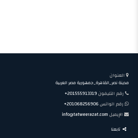
العنوان
مدينة نصر_القاهرة_جمهورية مصر العربية
رقم التليفون
+201555913319
رقم الواتس
+201068256906
الإيميل
info@tatweerazat.com
تابعنا