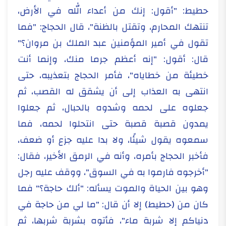
حطيط: "أقول: إنك من أعداء الله في الأرض،
تنتهك المحارم، وتقتل بالظنة"، قال الحجاج: "فما
تقول في أمير المؤمنين عبد الملك بن مروان؟"
قال: أقول: "إنه أعظم جرما منك، وإنما أنت
خطيئة من خطاياه"، فأمر الحجاج بتعذيبه، حتى
انتهى به العذاب إلى أن يشقق له القصب، ثم
جعلوه على لحمه وشدوه بالحبال، ثم جعلوا
يمدون قصبة قصبة حتى انتحلوا لحمه، فما
سمعوه يقول شيئًا، ولا بدا عليه جزع أو ضعف،
فأخبر الحجاج بأمره، وأنه في الرمق الأخير، فقال:
"أخرجوه فارموا به في السوق"، ووقف عليه رجل
وهو بين الحياة والموت يسأله: "ألك حاجة؟" فما
كان من (حطيط) إلا أن قال: "ما لي من حاجة في
دنياكم إلا شربة ماء"، فأتوه بشربة شربها، ثم