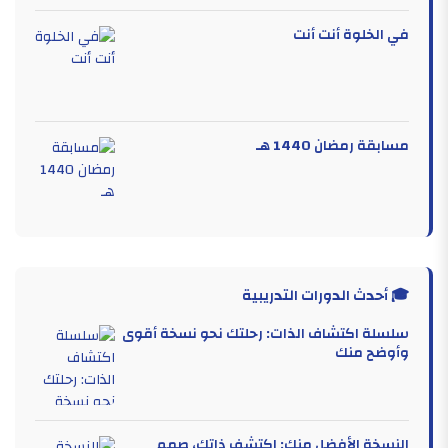
في الخلوة أنت أنت
مسابقة رمضان 1440 هـ
🎓 أحدث الدورات التدريبية
سلسلة اكتشاف الذات: رحلتك نحو نسخة أقوى
وأوضح منك
النسخة الأفضل منك: اكتشف ذاتك، صمم