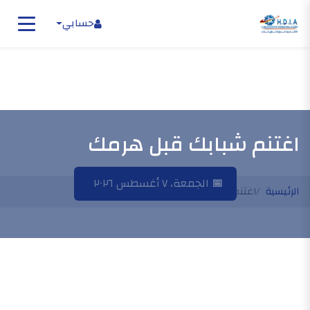
حسابي
اغتنم شبابك قبل هرمك
📅
الجمعة، ٧ أغسطس ٢٠٢٦
الرئيسية
اغتنم شبابك قبل هرمك