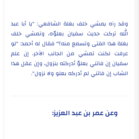
وقد رآه يمشي خلف بغلة الشافعي: "يا أبا عبد
الله تركت حديث سفيان بعلوّه، وتمشي خلف
بغلة هذا الفتى وتسمع منه؟" فقال له أحمد: "لو
عرفت لكنت تمشي من الجانب الآخر، إن علم
سفيان إن فاتني بعلوّ أدركته بنزول، وإن عقل هذا
الشاب إن فاتني لم أدركه بعلو ولا نزول".
وعن عمر بن عبد العزيز: