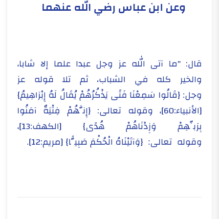
وعن ابن عباس رضي الله عنهما
قال: "ما آتى الله عز وجل عبدا علما إلا شابا،
والخير كله في الشباب، ثم تلا قوله عز
وجل: {قَالُوا سَمِعْنَا فَتًى يَذْكُرُهُمْ يُقَالُ لَهُ إِبْرَاهِيمُ}
[الأنبياء:60]، وقوله تعالى: {إِنَّهُمْ فِتْيَةٌ آمَنُوا
بِرَبِّهِمْ وَزِدْنَاهُمْ هُدًى} [الكهف:13]،
وقوله تعالى: {وَآتَيْنَاهُ الْحُكْمَ صَبِيًّا} [مريم:12].