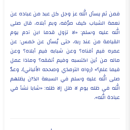
فمن ثم يسأل الله عز وجل كل عبد من عباده عن
نعمة الشباب كيف صرّفه، وبم أبلاه، قال صلى
الله عليه وسلم: «لا تزول قدما ابن آدم يوم
القيامة من عند ربه، حتى يُسأل عن خمس: عن
عمره فيم أفناه؟ وعن شبابه فيم أبلاه؟ وعن
ماله من أين اكتسبه وفيم أنفقه؟ وماذا عمل
فيما علم؟» (رواه الترمذي وصححه الألباني)، وعدّ
صلى الله عليه وسلم في السبعة الذ?ن يظلهم
الله في ظله يوم لا ظل إلا ظله: «شابا نشأ في
عبادة الله».