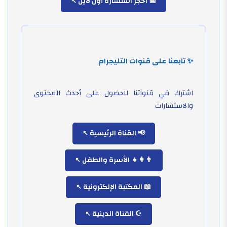
📅 احجز استشارة أون لاين
✨ تابعنا على قنوات التليجرام
اشترك في قنواتنا للحصول على أحدث المحتوى
والاستشارات
📢 القناة الرئيسية
👨‍👩‍👧 الأسرة والطفل
📖 المكتبة الإلكترونية
☪️ القناة الدينية