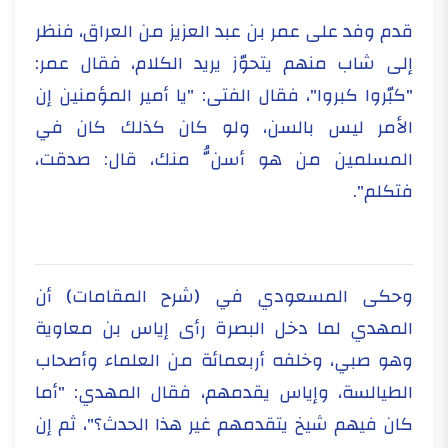
قدم وفد على عمر بن عبد العزيز من العراق، فنظر
إلى شاب منهم يتحوّز يريد الكلام، فقال عمر:
"كبّروا كبروا"، فقال الفتى: "يا أمير المؤمنين إن
الأمر ليس بالسن، ولو كان كذلك كان في
المسلمين من هو أسنُّ منك، قال: صدقت،
فتكلم".
وحكى المسعودي في (شرح المقامات) أن
المهدي لما دخل البصرة رأى إياس بن معاوية
وهو صبي، وخلفه أربعمائة من العلماء وأصحاب
الطيالسة، وإياس يقدمهم، فقال المهدي: "أما
كان فيهم شيخ يتقدمهم غير هذا الحدث؟"، ثم إن