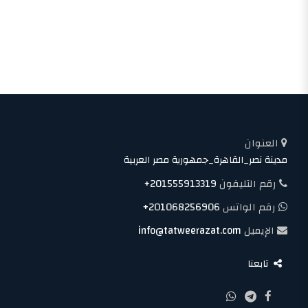
العنوان
مدينة نصر_القاهرة_جمهورية مصر العربية
رقم التليفون
+201555913319
رقم الواتس
+201068256906
الإيميل
info@tatweerazat.com
تابعنا