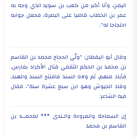
اليمن، وأنا أكبر من كعب بن سويد الذي وجه به
عمر بن الخطاب قاضيا على البصرة، فجعل جوابه
احتجاجا له".
وقال أبو اليقظان: "ولّي الحجاج محمد بن القاسم
بن محمد بن الحكم الثقفي قتال الأكراد بفارس،
فأباد منهم، ثم ولاه السند فافتتح السند والهند،
وقاد الجيوش وهو ابن سبع عشرة سنة"، فقال
فيه الشاعر:
إن السماحة والمروءة والـندى *** لمحمــد بن
القاسم بن محمد