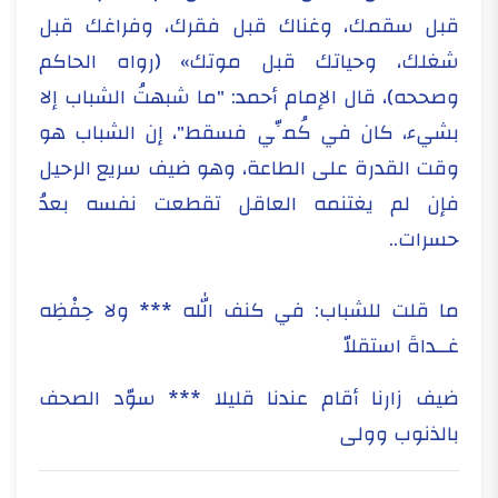
قبل سقمك، وغناك قبل فقرك، وفراغك قبل
شغلك، وحياتك قبل موتك» (رواه الحاكم
وصححه)، قال الإمام أحمد: "ما شبهتُ الشباب إلا
بشيء، كان في كُمِّي فسقط"، إن الشباب هو
وقت القدرة على الطاعة، وهو ضيف سريع الرحيل
فإن لم يغتنمه العاقل تقطعت نفسه بعدُ
حسرات..
ما قلت للشباب: في كنف الله *** ولا حِفْظِه
غــداةَ استقلاّ
ضيف زارنا أقام عندنا قليلا *** سوّد الصحف
بالذنوب وولى