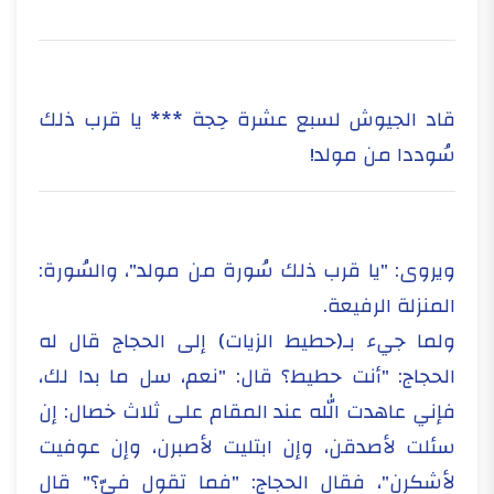
قاد الجيوش لسبع عشرة حِجة *** يا قرب ذلك
سُوددا من مولد!
ويروى: "يا قرب ذلك سُورة من مولد"، والسُورة:
المنزلة الرفيعة.
ولما جيء بـ(حطيط الزيات) إلى الحجاج قال له
الحجاج: "أنت حطيط؟ قال: "نعم، سل ما بدا لك،
فإني عاهدت الله عند المقام على ثلاث خصال: إن
سئلت لأصدقن، وإن ابتليت لأصبرن، وإن عوفيت
لأشكرن"، فقال الحجاج: "فما تقول فيّ؟" قال