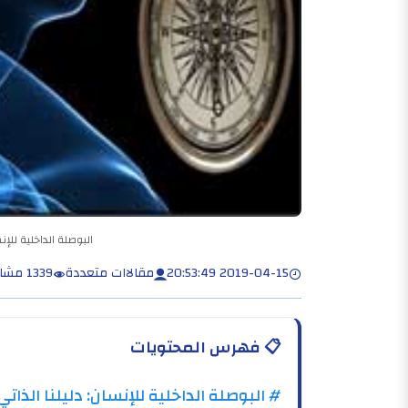
البوصلة الداخلية للإ
2019-04-15 20:53:49
مقالاات متعددة
1339 مشاهدة
📋
فهرس المحتويات
# البوصلة الداخلية للإنسان: دليلنا الذا