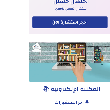
أ.جيهان حسين
استشاري نفسي وأسري
احجز استشارة الآن
المكتبة الإلكترونية 📚
🔔 آخر المنشورات