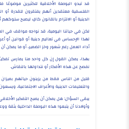
قد تبدو البوصلة الأخلاقية للكثيرين موضوعًا ف
الفلسفية معتقدين أنهم يفتقرون للقدرة أو الوق
الدينية أو الالتزام بالقانون كافٍ ليصبح سلوكهم أ
لكن في حياتنا اليومية، قد نواجه مواقف في العمل
لهذا الإحساس في تعاليم دينية أو قوانين أو أعر
أداء العمل رغم شعور وخز الضمير، أو ما يمكن أن نس
بهذا، يمكن القول إن كل واحد منا يمارس تفكيرًا 
نفصح عن هذه الأفكار أو نتداولها بالنقاش.
قليل من الناس فقط من يزينون حياتهم بميزان 
والتعليمات الدينية والأعراف الاجتماعية، ويسعون 
يبقى السؤال: هل يمكن أن يصبح التفكير الأخلاقي ج
وأولادنا أن يتبعوا هذه البوصلة الداخلية بثقة وو