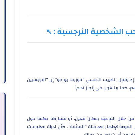
ب الشخصية النرجسية :
 إذ يقول الطبيب النفسي “جوزيف بورجو” إن “النرجسيين
، كما يبالغون في إنجازاتهم”
 من خلال التوصية بمكان معين، أو مشاركة حكمة حول
 الفرصة لإظهار معرفتك “الفائقة”، كأن لديك معلومات
مًا من أي شخص من حولك.