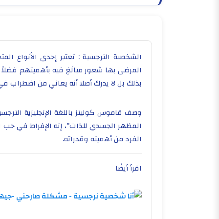
الشخصية النرجسية : تعتبر إحدى الأنواع ال
المرضى بها شعور مبالَغ فيه بأهميتهم فضلاً
بذلك بل لا يدرك أصلا أنه يعاني من اضطراب ف
وصف قاموس كولينز باللغة الإنجليزية النرجسية
المظهر الجسدي للذات"، إنه الإفراط في حب ا
الفرد من أهميته وقدراته.
اقرأ أيضًا