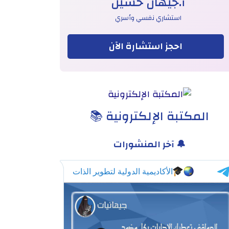
أ.جيهان حسين
استشاري نفسي وأسري
احجز استشارة الآن
المكتبة الإلكترونية 📚
🔔 آخر المنشورات