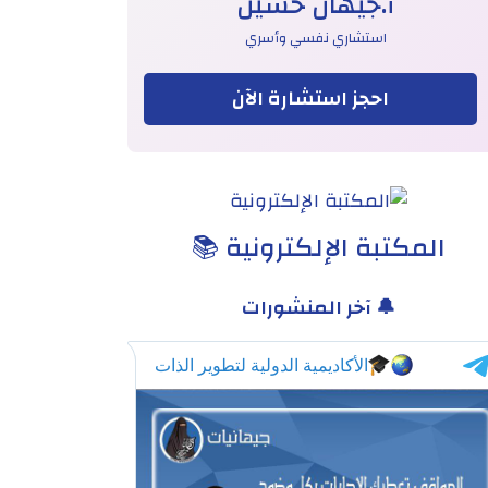
أ.جيهان حسين
استشاري نفسي وأسري
احجز استشارة الآن
المكتبة الإلكترونية 📚
🔔 آخر المنشورات