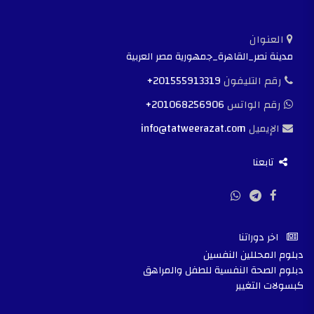
العنوان
مدينة نصر_القاهرة_جمهورية مصر العربية
رقم التليفون
+201555913319
رقم الواتس
+201068256906
الإيميل
info@tatweerazat.com
تابعنا
اخر دوراتنا
دبلوم المحللين النفسين
دبلوم الصحة النفسية للطفل والمراهق
كبسولات التغيير