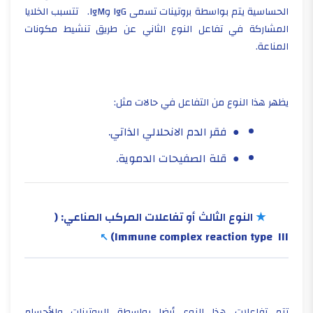
الحساسية يتم بواسطة بروتينات تسمى
IgG
و
IgM.
تتسبب الخلايا
المشاركة في تفاعل النوع الثاني عن طريق تنشيط مكونات
المناعة.
يظهر هذا النوع من التفاعل في حالات مثل:
● فقر الدم الانحلالي الذاتي.
● قلة الصفيحات الدموية.
★
النوع الثالث أو تفاعلات المركب المناعي:
(
Immune complex reaction type III)
تتم تفاعلات هذا النوع أيضا بواسطة البروتينات والأجسام